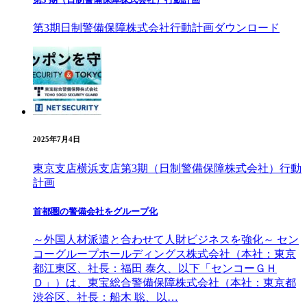
第3期日制警備保障株式会社行動計画ダウンロード
2025年7月4日
東京支店
横浜支店
第3期（日制警備保障株式会社）行動
計画
首都圏の警備会社をグループ化
～外国人材派遣と合わせて人財ビジネスを強化～ セン
コーグループホールディングス株式会社（本社：東京
都江東区、社長：福田 泰久、以下「センコーＧＨ
Ｄ」）は、東宝総合警備保障株式会社（本社：東京都
渋谷区、社長：船木 聡、以…