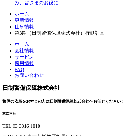
み、皆さまのお役に…
コ
ペ
ホーム
ン
ー
更新情報
テ
ジ
仕事情報
ン
の
第3期（日制警備保障株式会社）行動計画
ツ
先
ホーム
本
頭
会社情報
文
へ
サービス
の
戻
採用情報
先
る
FAQ
頭
お問い合わせ
へ
戻
日制警備保障株式会社
る
警備の依頼を
お考えの方は
日制警備保障株式会社へ
お任せください！
東京本社
TEL.03-3316-1818