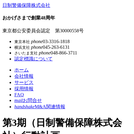
コ
日制警備保障株式会社
ン
テ
おかげさまで創業48周年
ン
ツ
東京都公安委員会認定 第30000558号
本
phone
03-3316-1818
東京本社
文
phone
045-263-6131
横浜支社
へ
phone
048-866-3711
さいたま支社
ス
認定標識について
キ
ッ
ホーム
プ
会社情報
サービス
採用情報
FAQ
mail
お問合せ
handshake
M&A関連情報
第3期（日制警備保障株式会