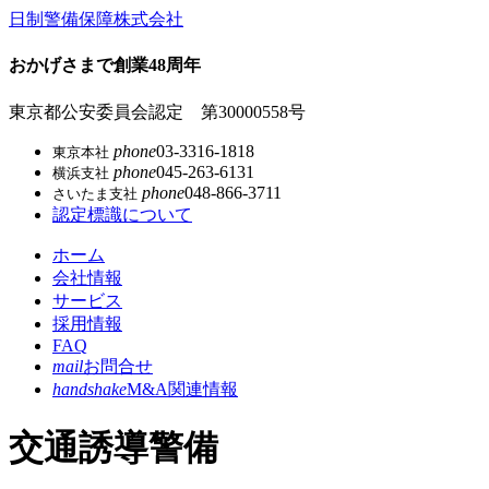
コ
日制警備保障株式会社
ン
テ
おかげさまで創業48周年
ン
ツ
東京都公安委員会認定 第30000558号
本
phone
03-3316-1818
東京本社
文
phone
045-263-6131
横浜支社
へ
phone
048-866-3711
さいたま支社
ス
認定標識について
キ
ッ
ホーム
プ
会社情報
サービス
採用情報
FAQ
mail
お問合せ
handshake
M&A関連情報
交通誘導警備