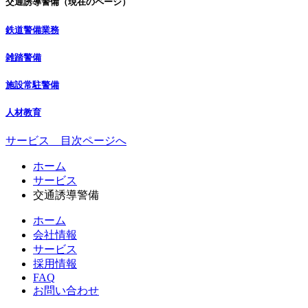
交通誘導警備
（現在のページ）
鉄道警備業務
雑踏警備
施設常駐警備
人材教育
サービス 目次ページへ
コ
ペ
ホーム
ン
ー
サービス
テ
ジ
交通誘導警備
ン
の
ホーム
ツ
先
会社情報
本
頭
サービス
文
へ
採用情報
の
戻
FAQ
先
る
お問い合わせ
頭