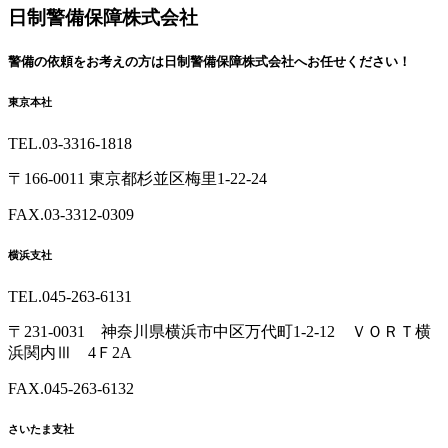
へ
日制警備保障株式会社
戻
る
警備の依頼を
お考えの方は
日制警備保障株式会社へ
お任せください！
東京本社
TEL.03-3316-1818
〒166-0011 東京都杉並区梅里1-22-24
FAX.03-3312-0309
横浜支社
TEL.045-263-6131
〒231-0031 神奈川県横浜市中区万代町1-2-12 ＶＯＲＴ横
浜関内Ⅲ 4Ｆ2A
FAX.045-263-6132
さいたま支社