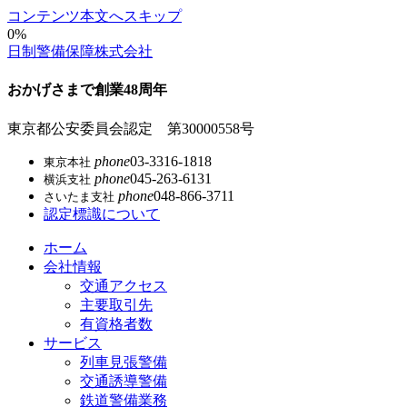
コンテンツ本文へスキップ
0%
日制警備保障株式会社
おかげさまで創業48周年
東京都公安委員会認定 第30000558号
phone
03-3316-1818
東京本社
phone
045-263-6131
横浜支社
phone
048-866-3711
さいたま支社
認定標識について
ホーム
会社情報
交通アクセス
主要取引先
有資格者数
サービス
列車見張警備
交通誘導警備
鉄道警備業務