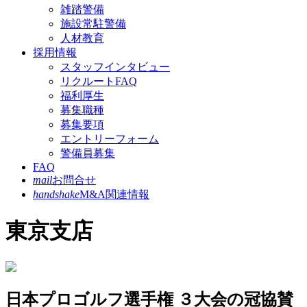
雑踏警備
施設常駐警備
人材教育
採用情報
スタッフインタビュー
リクルートFAQ
福利厚生
募集職種
募集要項
エントリーフォーム
警備員募集
FAQ
mail
お問合せ
handshake
M&A関連情報
東京支店
日本プロゴルフ選手権 ３大会の冠協賛