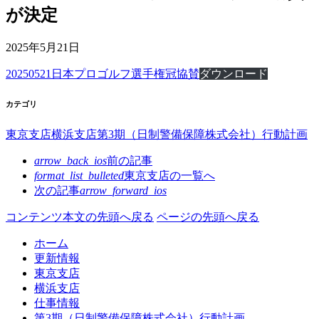
が決定
2025年5月21日
20250521日本プロゴルフ選手権冠協賛
ダウンロード
カテゴリ
東京支店
横浜支店
第3期（日制警備保障株式会社）行動計画
arrow_back_ios
前の記事
format_list_bulleted
東京支店の
一覧へ
次の記事
arrow_forward_ios
コンテンツ本文の先頭へ戻る
ページの先頭へ戻る
ホーム
更新情報
東京支店
横浜支店
仕事情報
第3期（日制警備保障株式会社）行動計画