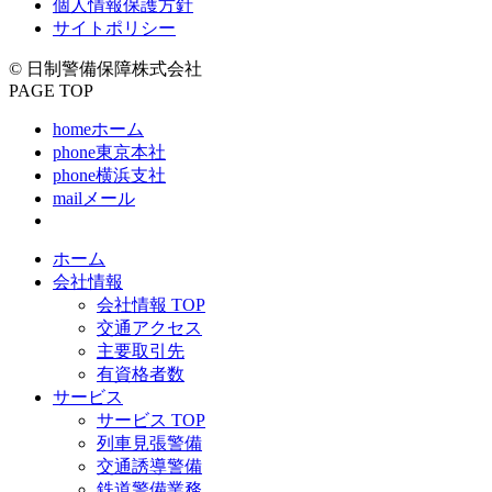
個人情報保護方針
サイトポリシー
© 日制警備保障株式会社
PAGE TOP
home
ホーム
phone
東京本社
phone
横浜支社
mail
メール
ホーム
会社情報
会社情報 TOP
交通アクセス
主要取引先
有資格者数
サービス
サービス TOP
列車見張警備
交通誘導警備
鉄道警備業務