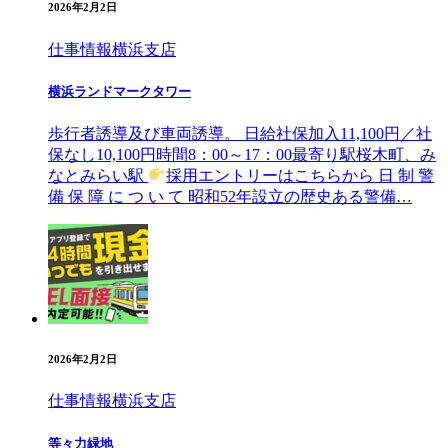
2026年2月2日
仕事情報
横浜支店
横浜ランドマークタワー
歩行者誘導及び車両誘導。 日給社保加入11,100円／社
保なし10,100円時間8：00～17：00最寄り駅桜木町、み
なとみらい駅
採用エントリーはこちらから ⽇ 制 警
備 保 障 に つ い て 昭和52年設⽴の歴史ある警備…
2026年2月2日
仕事情報
横浜支店
等々力緑地