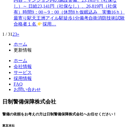
内容：マンション内の施設警備、23,141円（社保な
し）～ 日給23,141円（社保なし）、26,819円（社保
有）時間9：00～9：00（休憩8ｈ仮眠込み 実働16ｈ）
最寄り駅天王洲アイル駅徒歩1分備考自衛消防技術試験
合格者１名
採用…
1 / 3
1
2
3
»
コ
ペ
ホーム
ン
ー
更新情報
テ
ジ
ン
の
ホーム
ツ
先
会社情報
本
頭
サービス
文
へ
採用情報
の
戻
FAQ
先
る
お問い合わせ
頭
へ
日制警備保障株式会社
戻
る
警備の依頼を
お考えの方は
日制警備保障株式会社へ
お任せください！
東京本社