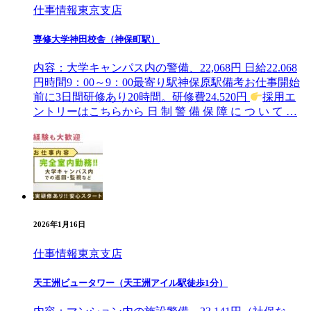
仕事情報
東京支店
専修大学神田校舎（神保町駅）
内容：大学キャンパス内の警備、22,068円 日給22.068
円時間9：00～9：00最寄り駅神保原駅備考お仕事開始
前に3日間研修あり20時間。研修費24.520円
採用エ
ントリーはこちらから ⽇ 制 警 備 保 障 に つ い て …
2026年1月16日
仕事情報
東京支店
天王洲ビュータワー（天王洲アイル駅徒歩1分）