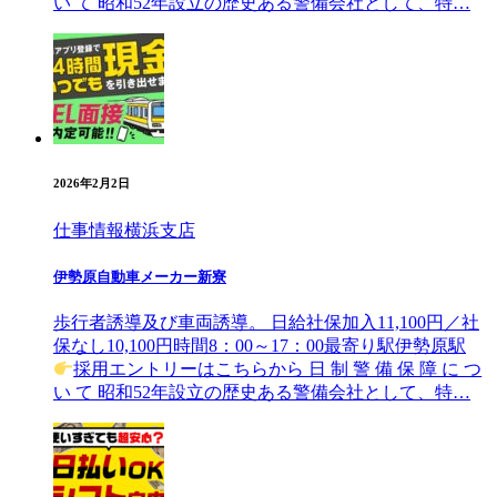
い て 昭和52年設⽴の歴史ある警備会社として、特…
2026年2月2日
仕事情報
横浜支店
伊勢原自動車メーカー新寮
歩行者誘導及び車両誘導。 日給社保加入11,100円／社
保なし10,100円時間8：00～17：00最寄り駅伊勢原駅
採用エントリーはこちらから ⽇ 制 警 備 保 障 に つ
い て 昭和52年設⽴の歴史ある警備会社として、特…