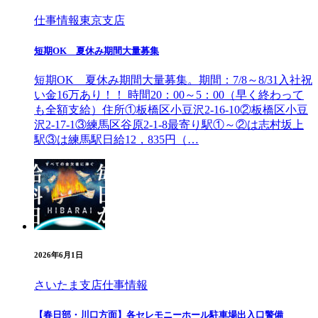
仕事情報
東京支店
短期OK 夏休み期間大量募集
短期OK 夏休み期間大量募集。期間：7/8～8/31入社祝
い金16万あり！！ 時間20：00～5：00（早く終わって
も全額支給）住所①板橋区小豆沢2-16-10②板橋区小豆
沢2-17-1③練馬区谷原2-1-8最寄り駅①～②は志村坂上
駅③は練馬駅日給12，835円（…
2026年6月1日
さいたま支店
仕事情報
【春日部・川口方面】各セレモニーホール駐車場出入口警備