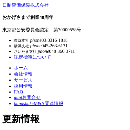
コ
日制警備保障株式会社
ン
テ
おかげさまで創業48周年
ン
ツ
東京都公安委員会認定 第30000558号
本
phone
03-3316-1818
東京本社
文
phone
045-263-6131
横浜支社
へ
phone
048-866-3711
さいたま支社
ス
認定標識について
キ
ッ
ホーム
プ
会社情報
サービス
採用情報
FAQ
mail
お問合せ
handshake
M&A関連情報
更新情報