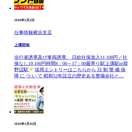
2026年2月2日
仕事情報
横浜支店
上溝団地
歩行者誘導及び車両誘導。 日給社保加入11,100円／社
保なし10,100円時間8：00～17：00最寄り駅上溝駅or淵
野辺駅
採用エントリーはこちらから ⽇ 制 警 備 保
障 に つ い て 昭和52年設⽴の歴史ある警備会社と…
2026年1月16日