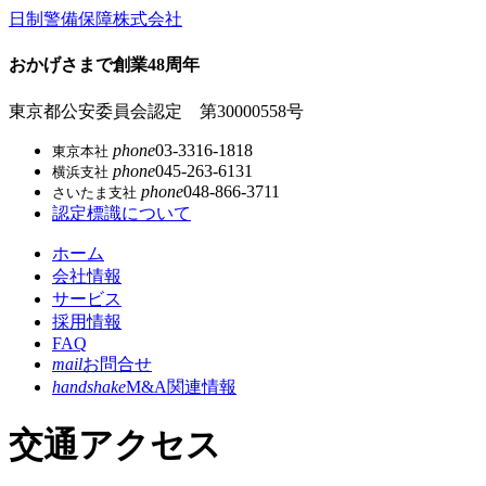
コ
日制警備保障株式会社
ン
テ
おかげさまで創業48周年
ン
ツ
東京都公安委員会認定 第30000558号
本
phone
03-3316-1818
東京本社
文
phone
045-263-6131
横浜支社
へ
phone
048-866-3711
さいたま支社
ス
認定標識について
キ
ッ
ホーム
プ
会社情報
サービス
採用情報
FAQ
mail
お問合せ
handshake
M&A関連情報
交通アクセス