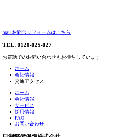
mail
お問合せフォーム
はこちら
TEL.
0120-025-027
お電話でのお問い合わせもお待ちしています
コ
ペ
ホーム
ン
ー
会社情報
テ
ジ
交通アクセス
ン
の
ホーム
ツ
先
会社情報
本
頭
サービス
文
へ
採用情報
の
戻
FAQ
先
る
お問い合わせ
頭
へ
日制警備保障株式会社