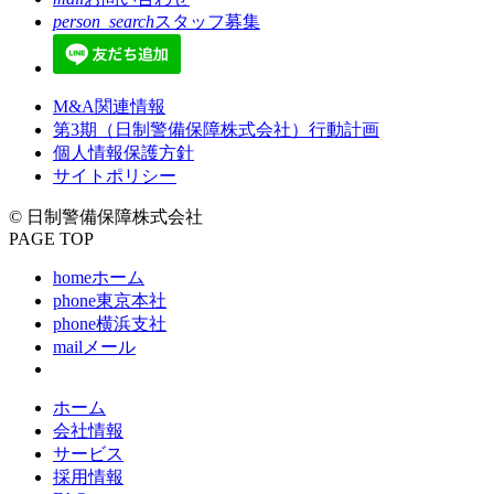
person_search
スタッフ募集
M&A関連情報
第3期（日制警備保障株式会社）行動計画
個人情報保護方針
現
サイトポリシー
在
© 日制警備保障株式会社
の
PAGE TOP
ペ
ー
home
ホーム
ジ
phone
東京本社
phone
横浜支社
mail
メール
ホーム
会社情報
サービス
採用情報