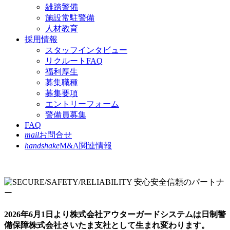
雑踏警備
施設常駐警備
人材教育
採用情報
スタッフインタビュー
リクルートFAQ
福利厚生
募集職種
募集要項
エントリーフォーム
警備員募集
FAQ
mail
お問合せ
handshake
M&A関連情報
2026年6月1日より
株式会社アウターガードシステムは
日制警
備保障株式会社さいたま支社として
生まれ変わります。