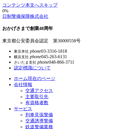
コンテンツ本文へスキップ
0%
日制警備保障株式会社
おかげさまで創業48周年
東京都公安委員会認定 第30000558号
phone
03-3316-1818
東京本社
phone
045-263-6131
横浜支社
phone
048-866-3711
さいたま支社
認定標識について
ホーム
現在のページ
会社情報
交通アクセス
主要取引先
有資格者数
サービス
列車見張警備
交通誘導警備
鉄道警備業務