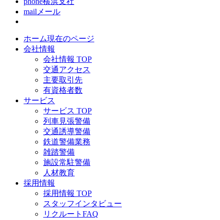
phone
横浜支社
mail
メール
ホーム
現在のページ
会社情報
会社情報 TOP
交通アクセス
主要取引先
有資格者数
サービス
サービス TOP
列車見張警備
交通誘導警備
鉄道警備業務
雑踏警備
施設常駐警備
人材教育
採用情報
採用情報 TOP
スタッフインタビュー
リクルートFAQ