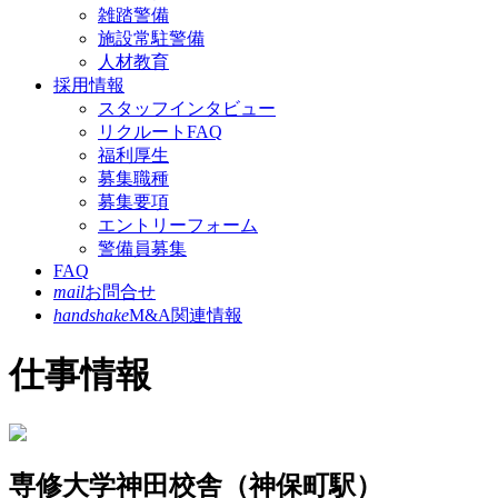
雑踏警備
施設常駐警備
人材教育
採用情報
スタッフインタビュー
リクルートFAQ
福利厚生
募集職種
募集要項
エントリーフォーム
警備員募集
FAQ
mail
お問合せ
handshake
M&A関連情報
仕事情報
専修大学神田校舎（神保町駅）