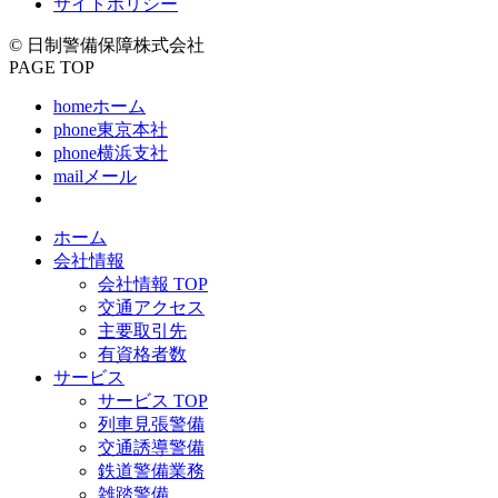
サイトポリシー
© 日制警備保障株式会社
PAGE TOP
home
ホーム
phone
東京本社
phone
横浜支社
mail
メール
ホーム
会社情報
会社情報 TOP
交通アクセス
主要取引先
有資格者数
サービス
サービス TOP
列車見張警備
交通誘導警備
鉄道警備業務
雑踏警備