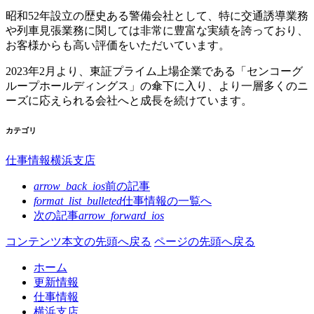
昭和52年設⽴の歴史ある警備会社として、特に交通誘導業務
や列⾞⾒張業務に関しては⾮常に豊富な実績を誇っており、
お客様からも⾼い評価をいただいています。
2023年2⽉より、東証プライム上場企業である「センコーグ
ループホールディングス」の傘下に⼊り、より⼀層多くのニ
ーズに応えられる会社へと成⻑を続けています。
カテゴリ
仕事情報
横浜支店
arrow_back_ios
前の記事
format_list_bulleted
仕事情報の
一覧へ
次の記事
arrow_forward_ios
コンテンツ本文の先頭へ戻る
ページの先頭へ戻る
ホーム
更新情報
仕事情報
横浜支店