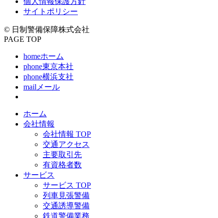
個人情報保護方針
サイトポリシー
© 日制警備保障株式会社
PAGE TOP
home
ホーム
phone
東京本社
phone
横浜支社
mail
メール
ホーム
会社情報
会社情報 TOP
交通アクセス
主要取引先
有資格者数
サービス
サービス TOP
列車見張警備
交通誘導警備
鉄道警備業務