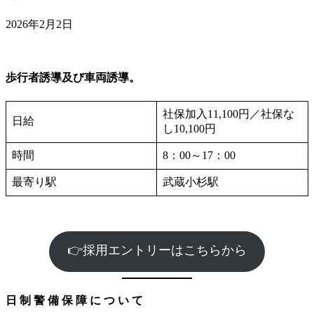
2026年2月2日
歩行者誘導及び車両誘導。
社保加入11,100円／社保な
日給
し10,100円
時間
8：00～17：00
最寄り駅
武蔵小杉駅
👉採用エントリーはこちらから
⽇ 制 警 備 保 障 に つ い て