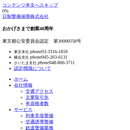
コンテンツ本文へスキップ
0%
日制警備保障株式会社
おかげさまで創業48周年
東京都公安委員会認定 第30000558号
phone
03-3316-1818
東京本社
phone
045-263-6131
横浜支社
phone
048-866-3711
さいたま支社
認定標識について
ホーム
会社情報
交通アクセス
主要取引先
有資格者数
サービス
列車見張警備
交通誘導警備
鉄道警備業務