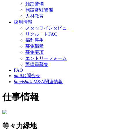
雑踏警備
施設常駐警備
人材教育
採用情報
スタッフインタビュー
リクルートFAQ
福利厚生
募集職種
募集要項
エントリーフォーム
警備員募集
FAQ
mail
お問合せ
handshake
M&A関連情報
仕事情報
等々力緑地