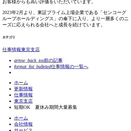
お客様からも⾼い評価をいただいています。
2023年2⽉より、東証プライム上場企業である「センコーグ
ループホールディングス」の傘下に⼊り、より⼀層多くのニ
ーズに応えられる会社へと成⻑を続けています。
カテゴリ
仕事情報
東京支店
arrow_back_ios
前の記事
format_list_bulleted
仕事情報の
一覧へ
コ
ペ
ホーム
ン
ー
更新情報
テ
ジ
仕事情報
ン
の
東京支店
ツ
先
短期OK 夏休み期間大量募集
本
頭
ホーム
文
へ
会社情報
の
戻
サービス