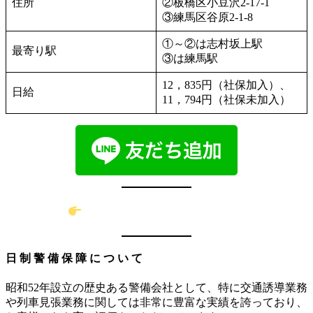
住所
②板橋区小豆沢2-17-1
③練馬区谷原2-1-8
①～②は志村坂上駅
最寄り駅
③は練馬駅
12，835円（社保加入）、
日給
11，794円（社保未加入）
採用エントリーはこちらから
⽇ 制 警 備 保 障 に つ い て
昭和52年設⽴の歴史ある警備会社として、特に交通誘導業務
や列⾞⾒張業務に関しては⾮常に豊富な実績を誇っており、