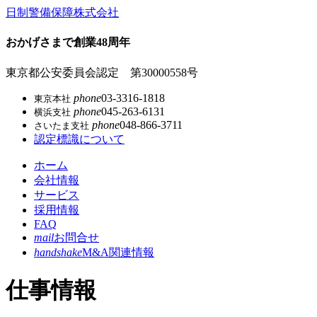
コ
日制警備保障株式会社
ン
テ
おかげさまで創業48周年
ン
ツ
東京都公安委員会認定 第30000558号
本
phone
03-3316-1818
東京本社
文
phone
045-263-6131
横浜支社
へ
phone
048-866-3711
さいたま支社
ス
認定標識について
キ
ッ
ホーム
プ
会社情報
サービス
採用情報
FAQ
mail
お問合せ
handshake
M&A関連情報
仕事情報