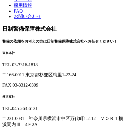
先
る
採用情報
頭
FAQ
へ
お問い合わせ
戻
る
日制警備保障株式会社
警備の依頼を
お考えの方は
日制警備保障株式会社へ
お任せください！
東京本社
TEL.03-3316-1818
〒166-0011 東京都杉並区梅里1-22-24
FAX.03-3312-0309
横浜支社
TEL.045-263-6131
〒231-0031 神奈川県横浜市中区万代町1-2-12 ＶＯＲＴ横
浜関内Ⅲ 4Ｆ2A