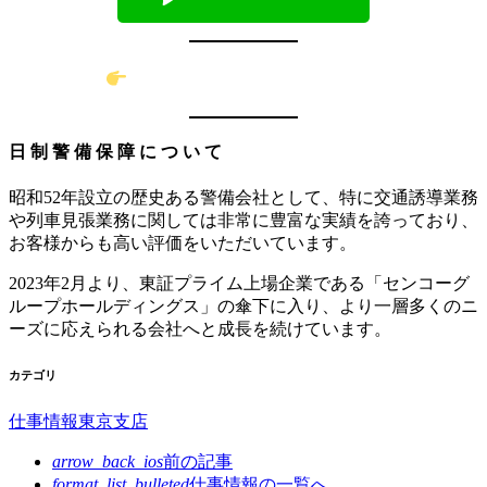
採用エントリーはこちらから
⽇ 制 警 備 保 障 に つ い て
昭和52年設⽴の歴史ある警備会社として、特に交通誘導業務
や列⾞⾒張業務に関しては⾮常に豊富な実績を誇っており、
お客様からも⾼い評価をいただいています。
2023年2⽉より、東証プライム上場企業である「センコーグ
ループホールディングス」の傘下に⼊り、より⼀層多くのニ
ーズに応えられる会社へと成⻑を続けています。
カテゴリ
仕事情報
東京支店
arrow_back_ios
前の記事
format_list_bulleted
仕事情報の
一覧へ