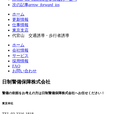
次の記事
arrow_forward_ios
コ
ペ
ホーム
ン
ー
更新情報
テ
ジ
仕事情報
ン
の
東京支店
ツ
先
代官山 交通誘導・歩行者誘導
本
頭
ホーム
文
へ
会社情報
の
戻
サービス
先
る
採用情報
頭
FAQ
へ
お問い合わせ
戻
る
日制警備保障株式会社
警備の依頼を
お考えの方は
日制警備保障株式会社へ
お任せください！
東京本社
TEL.03-3316-1818