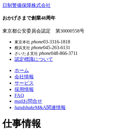
コ
日制警備保障株式会社
ン
テ
おかげさまで創業48周年
ン
ツ
東京都公安委員会認定 第30000558号
本
phone
03-3316-1818
東京本社
文
phone
045-263-6131
横浜支社
へ
phone
048-866-3711
さいたま支社
ス
認定標識について
キ
ッ
ホーム
プ
会社情報
サービス
採用情報
FAQ
mail
お問合せ
handshake
M&A関連情報
仕事情報