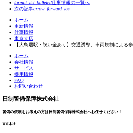
format_list_bulleted
仕事情報の
一覧へ
次の記事
arrow_forward_ios
コ
ペ
ホーム
ン
ー
更新情報
テ
ジ
仕事情報
ン
の
東京支店
ツ
先
【大鳥居駅・祝い金あり】交通誘導、車両規制による歩
本
頭
ホーム
文
へ
会社情報
の
戻
サービス
先
る
採用情報
頭
FAQ
へ
お問い合わせ
戻
る
日制警備保障株式会社
警備の依頼を
お考えの方は
日制警備保障株式会社へ
お任せください！
東京本社