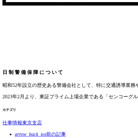
⽇ 制 警 備 保 障 に つ い て
昭和52年設⽴の歴史ある警備会社として、特に交通誘導業
2023年2⽉より、東証プライム上場企業である「センコー
カテゴリ
仕事情報
東京支店
arrow_back_ios
前の記事