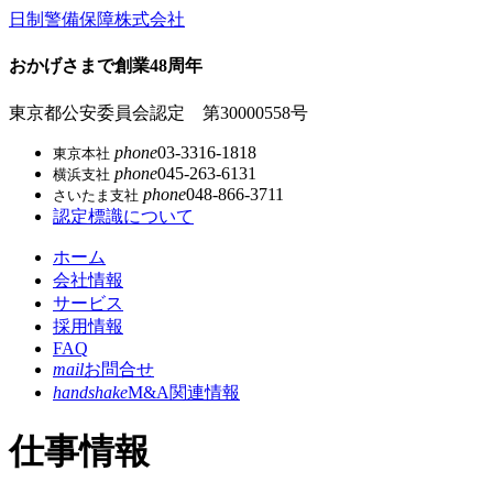
コ
日制警備保障株式会社
ン
テ
おかげさまで創業48周年
ン
ツ
東京都公安委員会認定 第30000558号
本
phone
03-3316-1818
東京本社
文
phone
045-263-6131
横浜支社
へ
phone
048-866-3711
さいたま支社
ス
認定標識について
キ
ッ
ホーム
プ
会社情報
サービス
採用情報
FAQ
mail
お問合せ
handshake
M&A関連情報
仕事情報